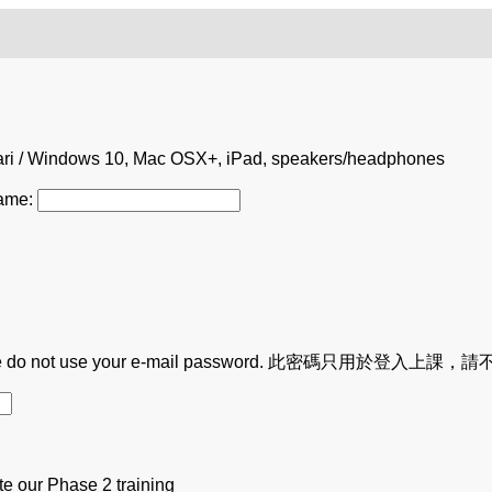
ri / Windows 10, Mac OSX+, iPad, speakers/headphones
Name:
 only; please do not use your e-mail password. 此密碼只用
te our Phase 2 training