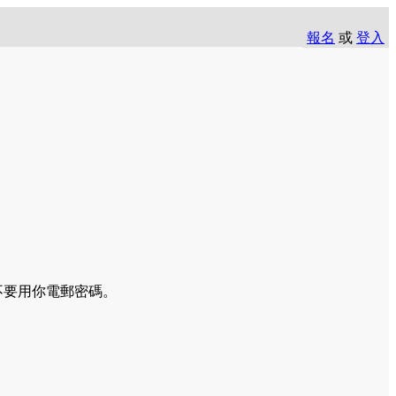
報名
或
登入
於登入上課，請不要用你電郵密碼。